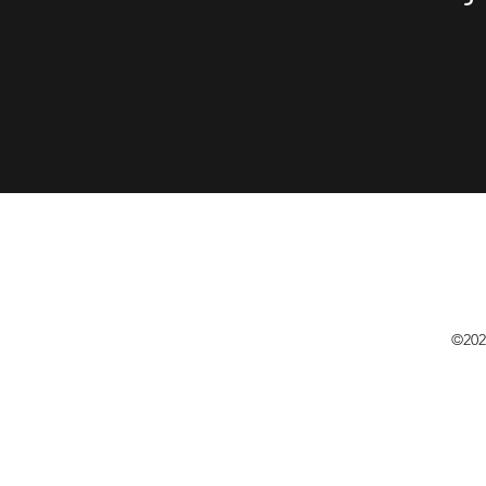
Arrangia
©202